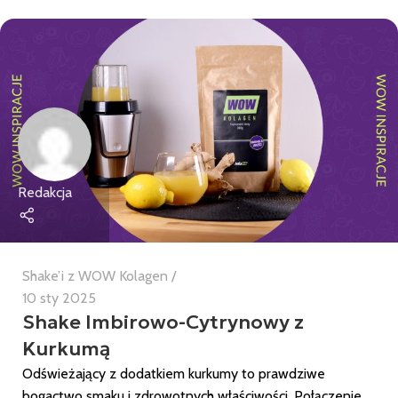
Redakcja
Shake’i z WOW Kolagen
10 sty 2025
Shake Imbirowo-Cytrynowy z
Kurkumą
Odświeżający z dodatkiem kurkumy to prawdziwe
bogactwo smaku i zdrowotnych właściwości. Połączenie