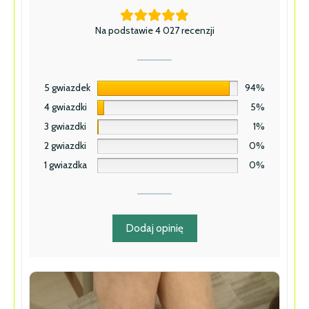
Na podstawie 4 027 recenzji
5 gwiazdek
94%
4 gwiazdki
5%
3 gwiazdki
1%
2 gwiazdki
0%
1 gwiazdka
0%
Dodaj opinię