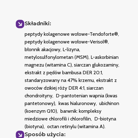
Składniki:
peptydy kolagenowe wołowe-Tendoforte®,
peptydy kolagenowe wołowe-Verisol®,
błonnik akacjowy, L-lizyna,
metylosulfonylometan (MSM), L-askorbinian
magnezu (witamina C), siarczan glukozaminy,
ekstrakt z pędów bambusa DER 20:1,
standaryzowany na 47% krzemu, ekstrakt z
owoców dzikiej róży DER 4:1, siarczan
chondroityny, D-pantotenian wapnia (kwas
pantetonowy), kwas hialuronowy, ubichinon
(koenzym Q10), barwnik: kompleksy
miedziowe chlorofili i chlorofilin, D-biotyna
(biotyna), octan retinylu (witamina A).
Sposób użycia: