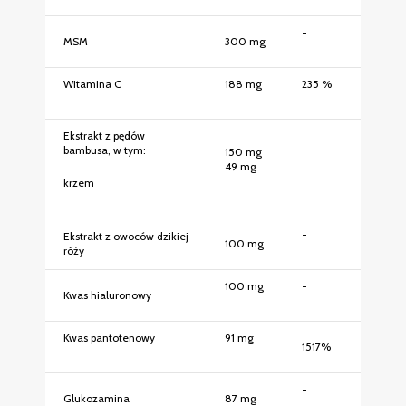
-
MSM
300 mg
Witamina C
188 mg
235 %
Ekstrakt z pędów
bambusa, w tym:
150 mg
-
49 mg
krzem
-
Ekstrakt z owoców dzikiej
100 mg
róży
100 mg
-
Kwas hialuronowy
Kwas pantotenowy
91 mg
1517%
-
Glukozamina
87 mg