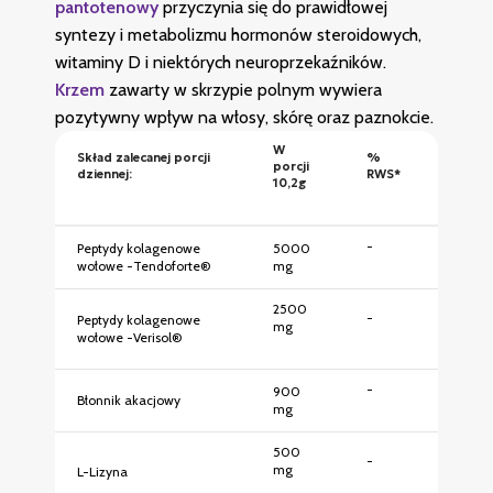
pantotenowy
przyczynia się do prawidłowej
syntezy i metabolizmu hormonów steroidowych,
witaminy D i niektórych neuroprzekaźników.
Krzem
zawarty w skrzypie polnym wywiera
pozytywny wpływ na włosy, skórę oraz paznokcie.
W
Skład zalecanej porcji
%
porcji
dziennej:
RWS*
10,2g
-
Peptydy kolagenowe
5000
wołowe -Tendoforte®
mg
2500
-
Peptydy kolagenowe
mg
wołowe -Verisol®
-
900
Błonnik akacjowy
mg
500
-
mg
L-Lizyna