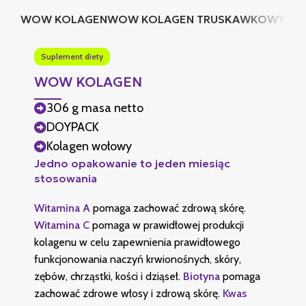
WOW KOLAGEN
WOW KOLAGEN TRUSKAWKOWY
WO
Suplement diety
WOW KOLAGEN
306 g masa netto
DOYPACK
Kolagen wołowy
Jedno opakowanie to jeden miesiąc
stosowania
Witamina A
pomaga zachować zdrową skórę.
Witamina C
pomaga w prawidłowej produkcji
kolagenu w celu zapewnienia prawidłowego
funkcjonowania naczyń krwionośnych, skóry,
zębów, chrząstki, kości i dziąseł.
Biotyna
pomaga
zachować zdrowe włosy i zdrową skórę.
Kwas