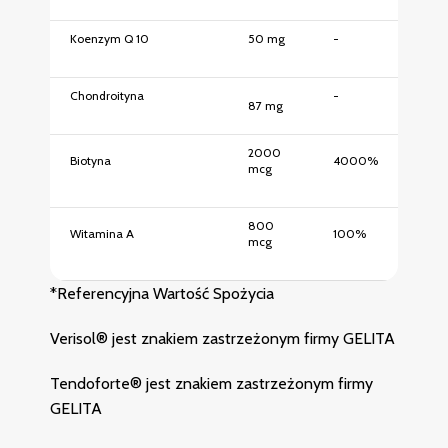
Koenzym Q 10
50 mg
-
Chondroityna
-
87 mg
2000
Biotyna
4000%
mcg
800
Witamina A
100%
mcg
*Referencyjna Wartość Spożycia
Verisol® jest znakiem zastrzeżonym firmy GELITA
Tendoforte® jest znakiem zastrzeżonym firmy
GELITA