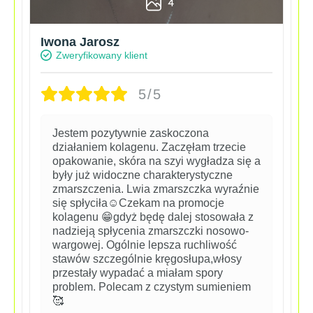
4
Iwona Jarosz
Zweryfikowany klient
5/5
Jestem pozytywnie zaskoczona
działaniem kolagenu. Zaczęłam trzecie
opakowanie, skóra na szyi wygładza się a
były już widoczne charakterystyczne
zmarszczenia. Lwia zmarszczka wyraźnie
się spłyciła☺️Czekam na promocje
kolagenu 😁gdyż będę dalej stosowała z
nadzieją spłycenia zmarszczki nosowo-
wargowej. Ogólnie lepsza ruchliwość
stawów szczególnie kręgosłupa,włosy
przestały wypadać a miałam spory
problem. Polecam z czystym sumieniem
🥰