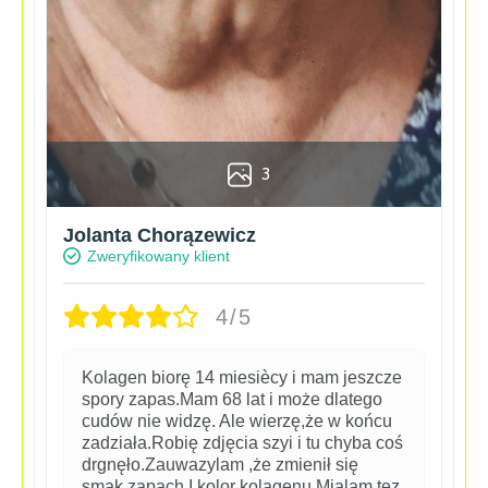
3
Jolanta Chorązewicz
Zweryfikowany klient
4/5
Kolagen biorę 14 miesiècy i mam jeszcze
spory zapas.Mam 68 lat i może dlatego
cudów nie widzę. Ale wierzę,że w końcu
zadziała.Robię zdjęcia szyi i tu chyba coś
drgnęło.Zauwazylam ,że zmienił się
smak,zapach I kolor kolagenu.Mialam tez