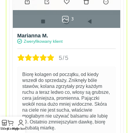
3
Marianna M.
Zweryfikowany klient
5/5
Biorę kolagen od początku, od kiedy
wszedł do sprzedaży. Zniknęły bóle
stawów, kolana zgrzytały przy każdym
ruchu a teraz ledwo co, włosy są grubsze,
cera jaśniejsza, promienna. Pajączki
wokół nosa dużo mniej widoczne. Skóra
na ciele nie jest sucha, właściwie
mogłabym nie używać balsamu ale lubię
😊. Ostatnio zmniejszyłam dawkę, biorę
czubatą miarkę.
Sklep
Koszyk
Moje konto