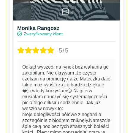
3
Monika Rangosz
Zweryfikowany klient
5/5
Odkąd wyszedł na rynek bez wahania go
zakupiłam. Nie ukrywam ,że często
czekam na promocję ( a że Mateczka daje
takie możliwości za co bardzo dziękuję
❤️) i wtedy korzystam😏 Najpierw
musiałam nauczyć się systematyczności
picia tego eliksiru codziennie. Jak już
weszło w nawyk to:
moje dolegliwości bólowe z nogami a
szczególnie z biodrem zniknęły.Nareszcie
śpie całą noc bez tych strasznych boleści
kości . Plecy mimo poprzedniej pracy w