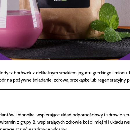
łodycz borówek z delikatnym smakiem jogurtu greckiego i miodu
bór na pożywne śniadanie, zdrową przekąskę lub regeneracyjny po
antów i błonnika, wspierające układ odpornościowy i zdrowie ser
 witamin z grupy B, wspierających zdrowie kości, mięśni i układu 
enerację stawów i zdrowie włosów.