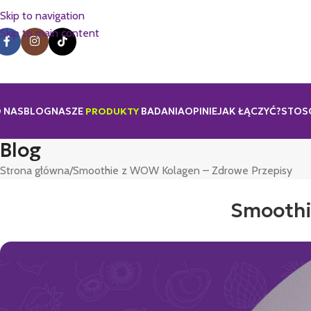
Skip to navigation
Skip to main content
 NAS
BLOG
NASZE
PRODUKTY
BADANIA
OPINIE
JAK ŁĄCZYĆ?
STOS
Blog
Strona główna
Smoothie z WOW Kolagen – Zdrowe Przepisy
Smoothi