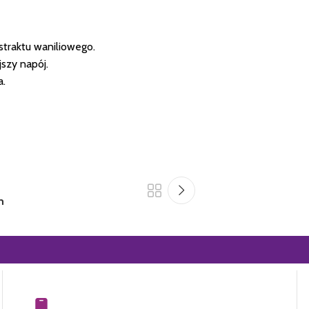
straktu waniliowego.
jszy napój.
a.
n