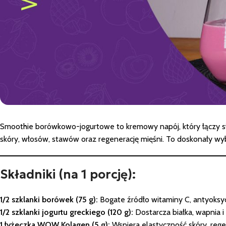
Smoothie borówkowo-jogurtowe to kremowy napój, który łączy s
skóry, włosów, stawów oraz regenerację mięśni. To doskonały wy
Składniki (na 1 porcję):
1/2 szklanki borówek (75 g):
Bogate źródło witaminy C, antyoksyd
1/2 szklanki jogurtu greckiego (120 g):
Dostarcza białka, wapnia i
1 łyżeczka WOW Kolagen (5 g):
Wspiera elastyczność skóry, reg