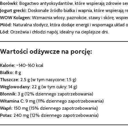
Borówki:
Bogactwo antyoksydantów, które wspierają zdrowie serc
Jogurt grecki:
Doskonałe źródło białka i wapnia, które wspierają r
WOW Kolagen:
Wzmacnia włosy, paznokcie, stawy i skórę, wspier
Miód:
Naturalna słodycz, która dodaje energii i wspomaga układ
Lód:
Orzeźwia i chłodzi napój, idealny na cieplejsze dni.
Wartości odżywcze na porcję:
Kalorie:
~140-160 kcal
Białko:
8 g
Tłuszcze:
2.5 g (w tym nasycone: 1.5 g)
Węglowodany:
22 g (w tym cukry: 14 g)
Błonnik:
3 g (12% dziennego zapotrzebowania)
Witamina C:
9 mg (11% dziennego zapotrzebowania)
Wapń:
150 mg (15% dziennego zapotrzebowania)
Potas:
240 mg (12% dziennego zapotrzebowania)