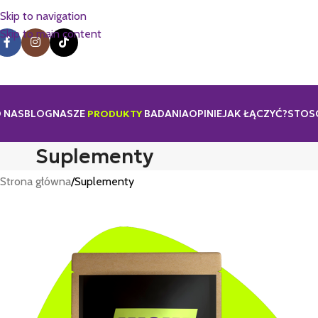
Skip to navigation
Skip to main content
 NAS
BLOG
NASZE
PRODUKTY
BADANIA
OPINIE
JAK ŁĄCZYĆ?
STOS
Suplementy
Strona główna
Suplementy